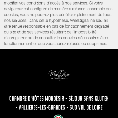
modifier vos conditions d'accès à nos services. Si votre
navigateur est configuré de manière à refuser l'ensemble des
cookies, vous ne pourrez plus bénéficier pleinement de tous
nos services. Dans cette hypothèse, WeeDigital ne saurait
être tenue responsable en cas de fonctionnement dégradé
du site et de ses services résultant de l’impossibilité
d’enregistrer ou de consulter les cookies nécessaires à ce
fonctionnement et que vous auriez refusés ou supprimés.
CHAMBRE D'HÔTES MONDÉSIR - SÉJOUR SANS GLUTEN
- VALLIERES-LES-GRANDES - SUD VAL DE LOIRE